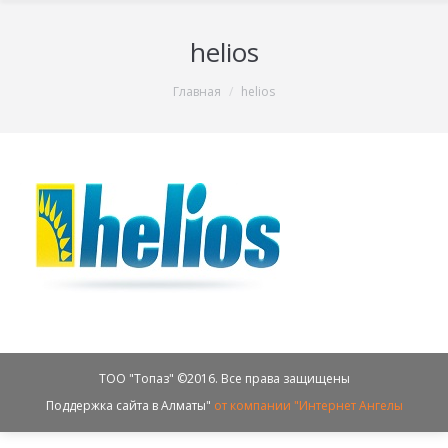
helios
You are here:
Главная
helios
ТОО "Топаз" ©2016. Все права защищены
Поддержка сайта в Алматы"
от компании "Интернет Ангелы