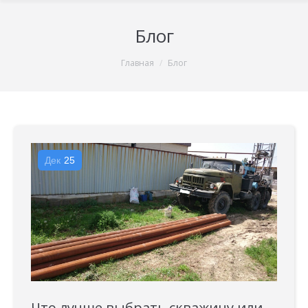
Блог
You are here:
Главная
Блог
Дек
25
Что лучше выбрать скважину или