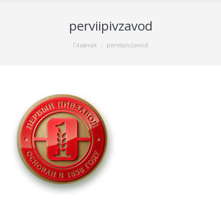
perviipivzavod
You are here:
Главная
perviipivzavod