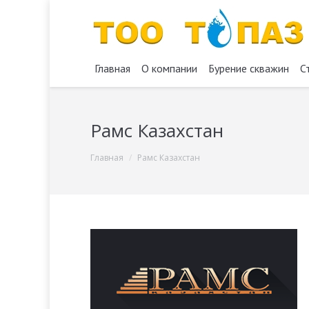
Главная
О компании
Бурение скважин
С
Рамс Казахстан
You are here:
Главная
Рамс Казахстан