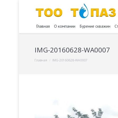
Главная
О компании
Бурение скважин
С
IMG-20160628-WA0007
You are here:
Главная
IMG-20160628-WA0007