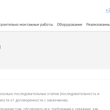
+7
троительно монтажные работы
Оборудование
Реализованны
ы
есколько последовательных этапов (последовательность и
ости от договоренности с заказчиком).
ециалистом, обговорить все требования к скважине, как