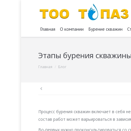
Главная
О компании
Бурение скважин
С
Этапы бурения скважин
You are here:
Главная
Блог
Процесс бурения скважин включает в себя н
состав работ может варьироваться в зависим
Во-первых нужно проконсультироваться со сп